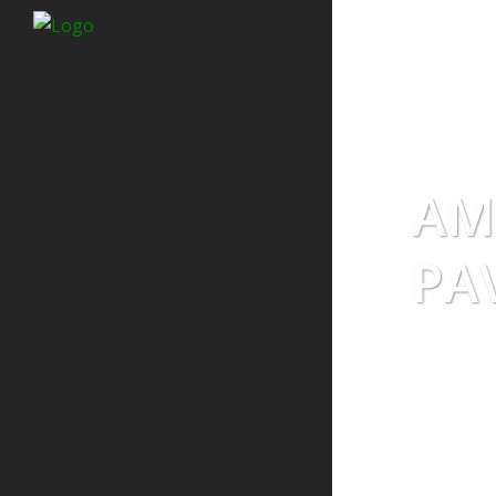
AM
PA