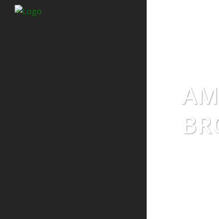
AM
BR