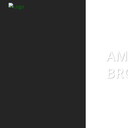
AM
BR