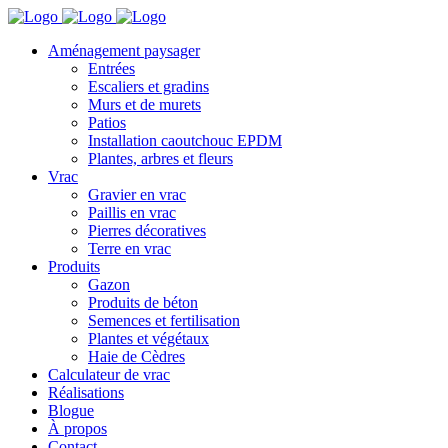
Aménagement paysager
Entrées
Escaliers et gradins
Murs et de murets
Patios
Installation caoutchouc EPDM
Plantes, arbres et fleurs
Vrac
Gravier en vrac
Paillis en vrac
Pierres décoratives
Terre en vrac
Produits
Gazon
Produits de béton
Semences et fertilisation
Plantes et végétaux
Haie de Cèdres
Calculateur de vrac
Réalisations
Blogue
À propos
Contact