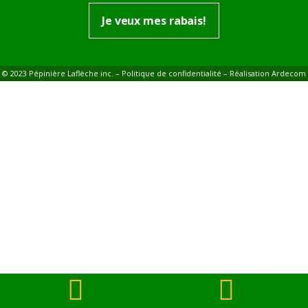
Je veux mes rabais!
© 2023 Pépinière Laflèche inc. –
Politique de confidentialité
– Réalisation
Ardecom