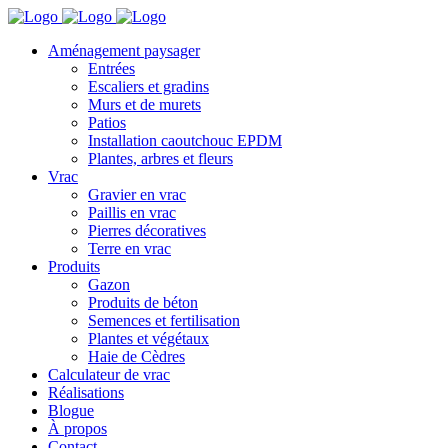
Aménagement paysager
Entrées
Escaliers et gradins
Murs et de murets
Patios
Installation caoutchouc EPDM
Plantes, arbres et fleurs
Vrac
Gravier en vrac
Paillis en vrac
Pierres décoratives
Terre en vrac
Produits
Gazon
Produits de béton
Semences et fertilisation
Plantes et végétaux
Haie de Cèdres
Calculateur de vrac
Réalisations
Blogue
À propos
Contact