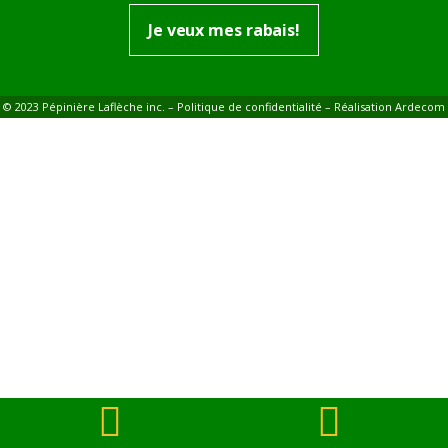
Je veux mes rabais!
© 2023 Pépinière Laflèche inc. –
Politique de confidentialité
– Réalisation
Ardecom