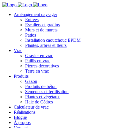
Aménagement paysager
Entrées
Escaliers et gradins
Murs et de murets
Patios
Installation caoutchouc EPDM
Plantes, arbres et fleurs
Vrac
Gravier en vrac
Paillis en vrac
Pierres décoratives
Terre en vrac
Produits
Gazon
Produits de béton
Semences et fertilisation
Plantes et végétaux
Haie de Cèdres
Calculateur de vrac
Réalisations
Blogue
À propos
Contact