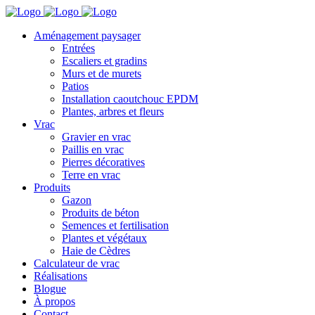
Aménagement paysager
Entrées
Escaliers et gradins
Murs et de murets
Patios
Installation caoutchouc EPDM
Plantes, arbres et fleurs
Vrac
Gravier en vrac
Paillis en vrac
Pierres décoratives
Terre en vrac
Produits
Gazon
Produits de béton
Semences et fertilisation
Plantes et végétaux
Haie de Cèdres
Calculateur de vrac
Réalisations
Blogue
À propos
Contact