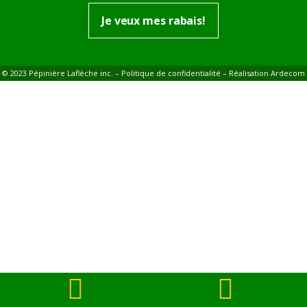
Je veux mes rabais!
© 2023 Pépinière Laflèche inc. –
Politique de confidentialité
– Réalisation
Ardecom