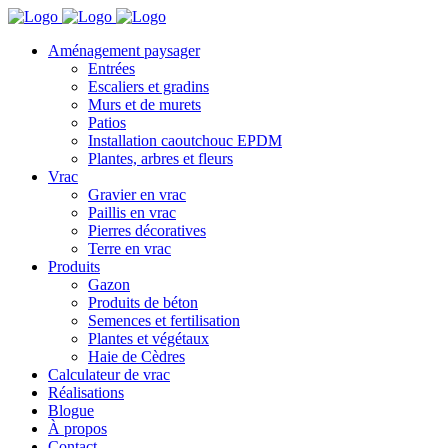
Aménagement paysager
Entrées
Escaliers et gradins
Murs et de murets
Patios
Installation caoutchouc EPDM
Plantes, arbres et fleurs
Vrac
Gravier en vrac
Paillis en vrac
Pierres décoratives
Terre en vrac
Produits
Gazon
Produits de béton
Semences et fertilisation
Plantes et végétaux
Haie de Cèdres
Calculateur de vrac
Réalisations
Blogue
À propos
Contact