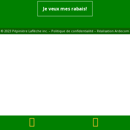
Je veux mes rabais!
© 2023 Pépinière Laflèche inc. –
Politique de confidentialité
– Réalisation
Ardecom