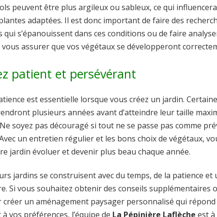
ols peuvent être plus argileux ou sableux, ce qui influencera
plantes adaptées. Il est donc important de faire des recherc
s qui s’épanouissent dans ces conditions ou de faire analyse
de vous assurer que vos végétaux se développeront correcte
ez patient et persévérant
patience est essentielle lorsque vous créez un jardin. Certain
endront plusieurs années avant d’atteindre leur taille maxi
r. Ne soyez pas découragé si tout ne se passe pas comme pré
 Avec un entretien régulier et les bons choix de végétaux, vo
re jardin évoluer et devenir plus beau chaque année.
urs jardins se construisent avec du temps, de la patience et
ire. Si vous souhaitez obtenir des conseils supplémentaires 
ur créer un aménagement paysager personnalisé qui répond
 à vos préférences, l’équipe de
La Pépinière Laflèche
est à