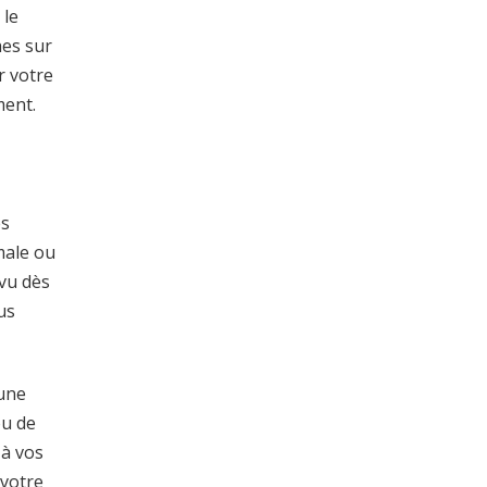
 le
hes sur
r votre
ment.
es
male ou
vu dès
us
 une
ou de
 à vos
 votre