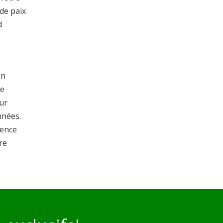
de paix
d
on
re
ur
nnées.
ience
re