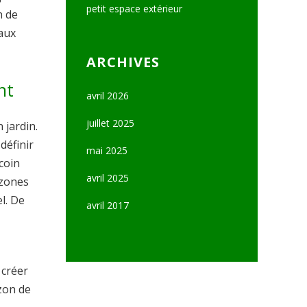
petit espace extérieur
n de
aux
ARCHIVES
nt
avril 2026
juillet 2025
 jardin.
définir
mai 2025
coin
avril 2025
 zones
l. De
avril 2017
 créer
azon de