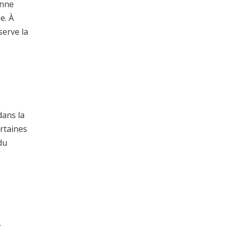
onne
e. À
serve la
dans la
ertaines
du
.