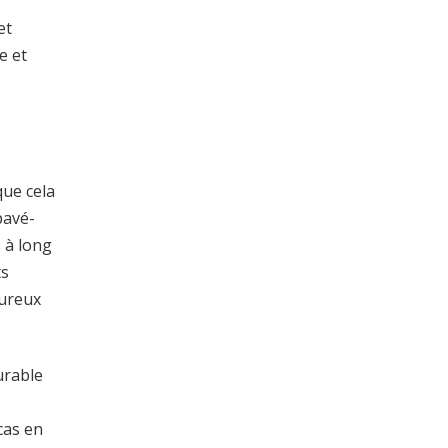
et
e et
que cela
pavé-
 à long
ts
oureux
urable
cas en