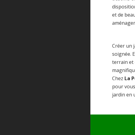
dispositio
et de beau
aménagem
Créer un 
soignée. 
terrain e
magnifiqu
Chez
La P
pour vous
jardin en 