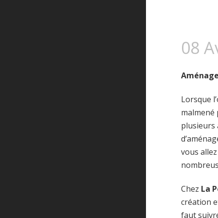
08 A
Aménager 
Lorsque l
malmené pa
plusieurs 
d’aménagem
vous allez
nombreus
Chez
La P
création e
faut suivr