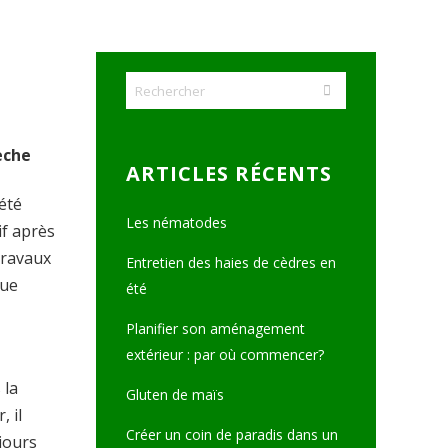
èche
ARTICLES RÉCENTS
été
Les nématodes
if après
travaux
Entretien des haies de cèdres en
que
été
Planifier son aménagement
extérieur : par où commencer?
 la
Gluten de maïs
 il
Créer un coin de paradis dans un
jours