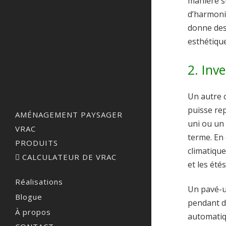
manière s
d’harmonie
donne des
esthétique
2. Inv
Un autre c
puisse rep
AMÉNAGEMENT PAYSAGER
uni ou un
VRAC
terme. En 
PRODUITS
climatiqu
CALCULATEUR DE VRAC
et les été
Réalisations
Un pavé-u
Blogue
pendant d
À propos
automatiqu