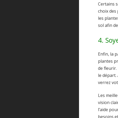
Certains s
choix des 
les plante
sol afin 
4. Soy
Enfin, la 
plantes pr
de fleuri
le départ.
verrez vot
Les meille
vision cla
l’aide po
besoins et