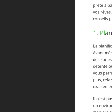
prête à pa
vos rêves
conseils 
1. Pla
La planifi
Avant mêm
des zones 
détente ou
vous perme
plus, cela
exactemen
Il n’est p
un environ