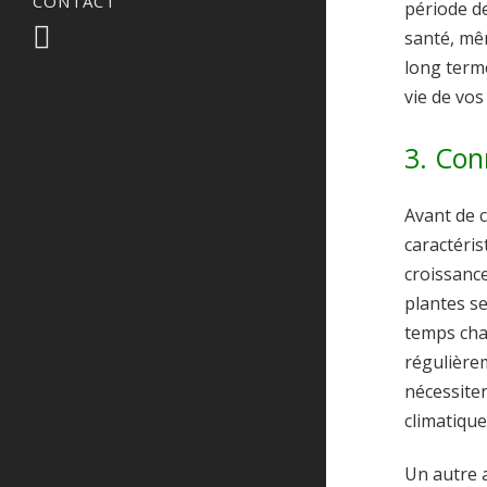
CONTACT
période d
santé, mê
long terme
vie de vos
3. Con
Avant de c
caractéris
croissance
plantes s
temps cha
régulière
nécessiten
climatiques
Un autre a